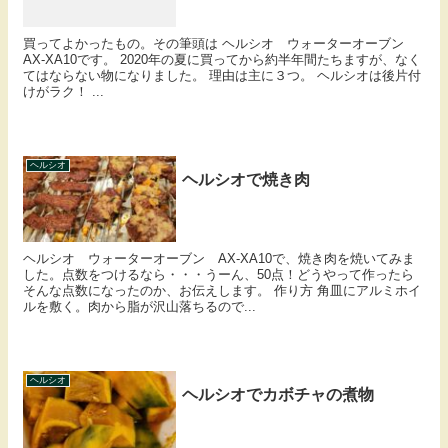
買ってよかったもの。その筆頭は ヘルシオ ウォーターオーブン
AX-XA10です。 2020年の夏に買ってから約半年間たちますが、なく
てはならない物になりました。 理由は主に３つ。 ヘルシオは後片付
けがラク！ ...
ヘルシオ
ヘルシオで焼き肉
ヘルシオ ウォーターオーブン AX-XA10で、焼き肉を焼いてみま
した。点数をつけるなら・・・うーん、50点！どうやって作ったら
そんな点数になったのか、お伝えします。 作り方 角皿にアルミホイ
ルを敷く。肉から脂が沢山落ちるので...
ヘルシオ
ヘルシオでカボチャの煮物